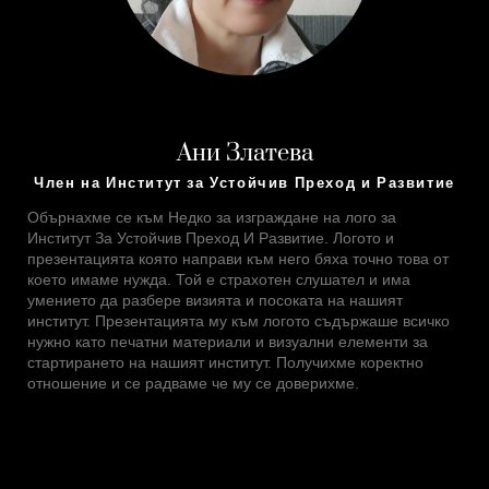
Ани Златева
Член на Институт за Устойчив Преход и Развитие
Обърнахме се към Недко за изграждане на лого за
Институт За Устойчив Преход И Развитие. Логото и
презентацията която направи към него бяха точно това от
което имаме нужда. Той е страхотен слушател и има
умението да разбере визията и посоката на нашият
институт. Презентацията му към логото съдържаше всичко
нужно като печатни материали и визуални елементи за
стартирането на нашият институт. Получихме коректно
отношение и се радваме че му се доверихме.