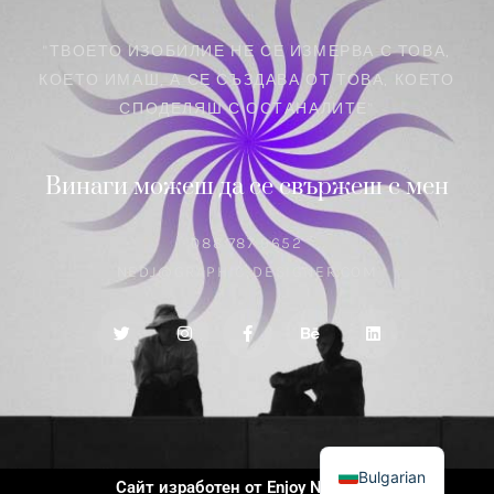
"ТВОЕТО ИЗОБИЛИЕ НЕ СЕ ИЗМЕРВА С ТОВА,
КОЕТО ИМАШ, А СЕ СЪЗДАВА ОТ ТОВА, КОЕТО
СПОДЕЛЯШ С ОСТАНАЛИТЕ"
Винаги можеш да се свържеш с мен
088 787 9652
NEDJ@GRAPHIC-DESIGNER.COM
English
Bulgarian
Сайт изработен от Enjoy N Brands