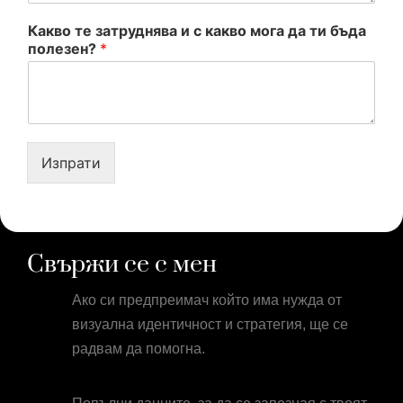
Какво те затруднява и с какво мога да ти бъда
полезен?
*
Изпрати
Свържи се с мен
Ако си предпреимач който има нужда от
визуална идентичност и стратегия, ще се
радвам да помогна.