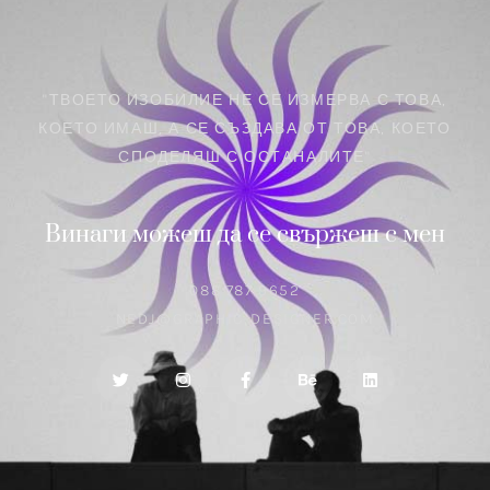
"ТВОЕТО ИЗОБИЛИЕ НЕ СЕ ИЗМЕРВА С ТОВА,
КОЕТО ИМАШ, А СЕ СЪЗДАВА ОТ ТОВА, КОЕТО
СПОДЕЛЯШ С ОСТАНАЛИТЕ"
Винаги можеш да се свържеш с мен
088 787 9652
NEDJ@GRAPHIC-DESIGNER.COM
English