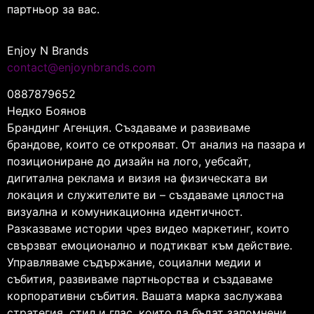
партньор за вас.
Enjoy N Brands
contact@enjoynbrands.com
0887879652
Недко Боянов
Брандинг Агенция. Създаваме и развиваме
брандове, които се открояват. От анализ на пазара и
позициониране до дизайн на лого, уебсайт,
дигитална реклама и визия на физическата ви
локация и служителите ви – създаваме цялостна
визуална и комуникационна идентичност.
Разказваме истории чрез видео маркетинг, които
свързват емоционално и подтикват към действие.
Управляваме съдържание, социални медии и
събития, развиваме партньорства и създаваме
корпоративни събития. Вашата марка заслужава
стратегия, стил и глас, които да бъдат запомнени.